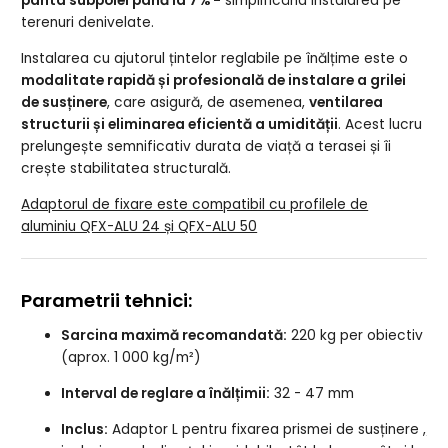
panta subpolei până la 7% -
simplificând instalarea pe
terenuri denivelate.
Instalarea cu ajutorul țintelor reglabile pe înălțime este o
modalitate rapidă și profesională de instalare a grilei
de susținere
, care asigură, de asemenea,
ventilarea
structurii și eliminarea eficientă a umidității
. Acest lucru
prelungește semnificativ durata de viață a terasei și îi
crește stabilitatea structurală.
Adaptorul de fixare este compatibil cu profilele de
aluminiu QFX-ALU 24 și QFX-ALU 50
Parametrii tehnici:
Sarcina maximă recomandată:
220 kg per obiectiv
(aprox. 1 000 kg/m²)
Interval de reglare a înălțimii:
32 - 47 mm
Inclus:
Adaptor L pentru fixarea prismei de susținere
,