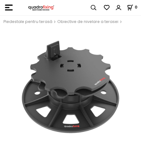
0
Piedestale pentru terasă
Obiective de nivelare a terasei