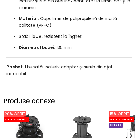
inclusiv șurub din oțel inoxidabil, atât la lemn, cât și la
aluminiu
Material:
Copolimer de polipropilenă de înaltă
calitate (PP-C)
Stabil la
UV
, rezistent la îngheț
Diametrul bazei:
135 mm
Pachet
: 1 bucată, inclusiv adaptor și șurub din oțel
inoxidabil
Produse conexe
20% OPRIT
15% OPRIT
AUTONIVELANT
AUTONIVELANT
OFERTĂ