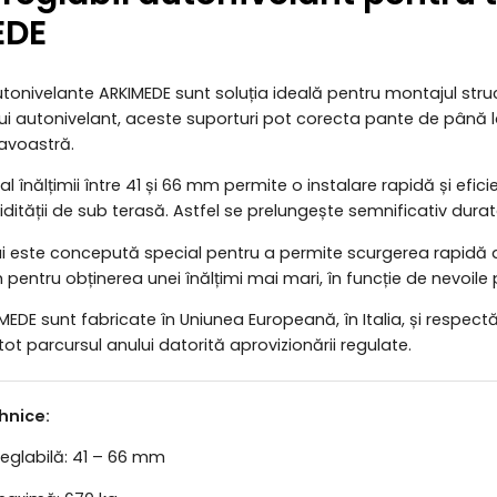
EDE
utonivelante ARKIMEDE sunt soluția ideală pentru montajul struc
ui autonivelant, aceste suporturi pot corecta pante de până 
avoastră.
al înălțimii între 41 și 66 mm permite o instalare rapidă și eficie
tății de sub terasă. Astfel se prelungește semnificativ durata 
i este concepută special pentru a permite scurgerea rapidă a
entru obținerea unei înălțimi mai mari, în funcție de nevoile p
EDE sunt fabricate în Uniunea Europeană, în Italia, și respectă
tot parcursul anului datorită aprovizionării regulate.
ehnice:
reglabilă: 41 – 66 mm