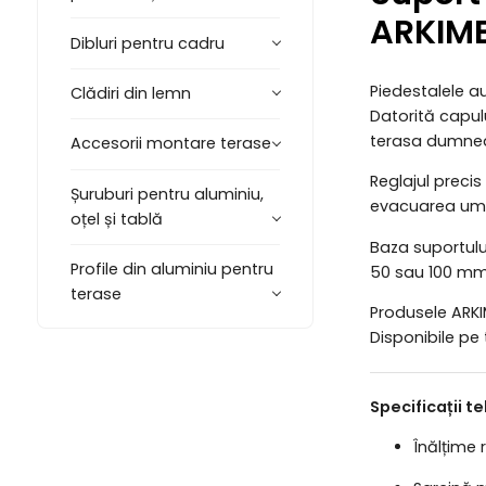
ARKIM
Dibluri pentru cadru
Piedestalele a
Clădiri din lemn
Datorită capul
terasa dumne
Accesorii montare terase
Reglajul precis 
Șuruburi pentru aluminiu,
evacuarea umidi
oțel și tablă
Baza suportulu
Profile din aluminiu pentru
50 sau 100 mm p
terase
Produsele ARKIM
Disponibile pe 
Specificații t
Înălțime 