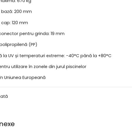
maximă: 670 kg
 bază: 200 mm
 cap: 120 mm
 conector pentru grinda: 19 mm
 polipropilenă (PP)
ă la UV și temperaturi extreme: -40°C până la +80°C
entru utilizare în zonele din jurul piscinelor
 în Uniunea Europeană
cată
nexe