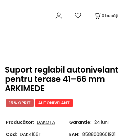
0
bucăți
Suport reglabil autonivelant
pentru terase 41–66 mm
ARKIMEDE
15% OPRIT
AUTONIVELANT
Producător:
DAKOTA
Garanție:
24 luni
Cod:
DAK4166T
EAN:
8588008601921