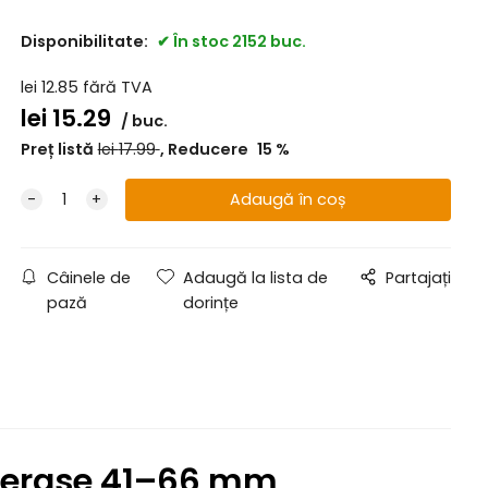
Disponibilitate:
În stoc 2152 buc.
lei
12.85
fără TVA
lei
15.29
buc.
Preț listă
lei
17.99
Reducere
15
%
Câinele de
Adaugă la lista de
Partajați
pază
dorințe
u terase 41–66 mm