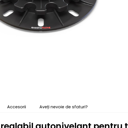
Accesorii
Aveți nevoie de sfaturi?
 reglabil autonivelant pentr