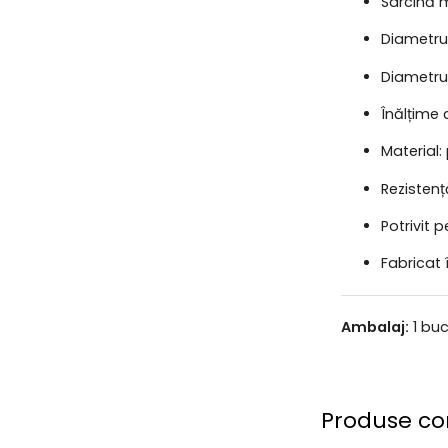
Sarcină 
Diametru
Diametru
Înălțime
Material:
Rezistenț
Potrivit p
Fabricat
Ambalaj:
1 bu
Produse co