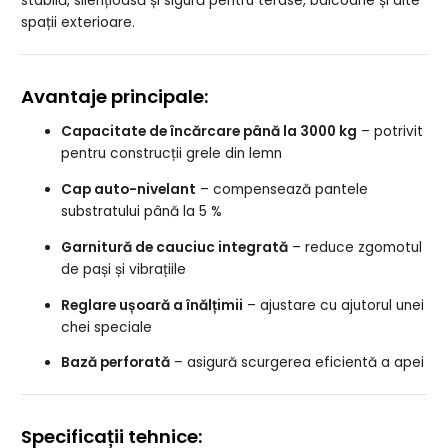
stabilă, silențioasă și sigură pentru terase, balcoane și alte
spații exterioare.
Avantaje principale:
Capacitate de încărcare până la 3000 kg
– potrivit
pentru construcții grele din lemn
Cap auto-nivelant
– compensează pantele
substratului până la 5 %
Garnitură de cauciuc integrată
– reduce zgomotul
de pași și vibrațiile
Reglare ușoară a înălțimii
– ajustare cu ajutorul unei
chei speciale
Bază perforată
– asigură scurgerea eficientă a apei
Specificații tehnice: