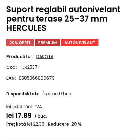
Suport reglabil autonivelant
pentru terase 25–37 mm
HERCULES
20% OPRIT
PREMIUM
AUTONIVELANT
Producător:
DAKOTA
Cod:
HER2537T
EAN:
8585066800679
Disponibilitate:
În stoc 0 buc.
lei
15.03
fără TVA
lei
17.89
buc.
Preț listă
lei
22.36
Reducere
20
%