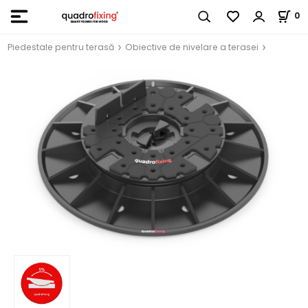
0
Piedestale pentru terasă
Obiective de nivelare a terasei