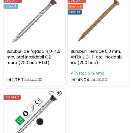
25% OPRIT
20% OPRIT
INOX C2
NOUTATE
INOX A4
Șuruburi de fațadă 4,0-4,5
Șuruburi Terrace 5,0 mm,
mm, oțel inoxidabil C2,
ANTIK LIGHT, oțel inoxidabil
maro (200 buc + bit)
A4 (200 buc)
În stoc 379 Amb.
lei 110.50
lei 147.33
lei 145.04
lei 181.30
10% OPRIT