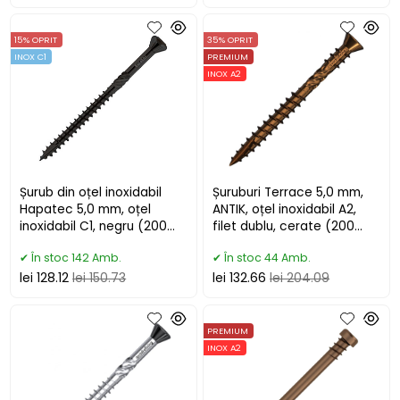
15% OPRIT
35% OPRIT
INOX C1
PREMIUM
INOX A2
Șurub din oțel inoxidabil
Șuruburi Terrace 5,0 mm,
Hapatec 5,0 mm, oțel
ANTIK, oțel inoxidabil A2,
inoxidabil C1, negru (200
filet dublu, cerate (200
buc)
buc + bit)
În stoc 142 Amb.
În stoc 44 Amb.
lei 128.12
lei 150.73
lei 132.66
lei 204.09
PREMIUM
INOX A2