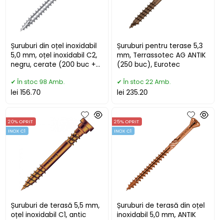
Șuruburi din oțel inoxidabil
Șuruburi pentru terase 5,3
5,0 mm, oțel inoxidabil C2,
mm, Terrassotec AG ANTIK
negru, cerate (200 buc +
(250 buc), Eurotec
bit)
În stoc 98 Amb.
În stoc 22 Amb.
lei 156.70
lei 235.20
20% OPRIT
25% OPRIT
INOX C1
INOX C1
Șuruburi de terasă 5,5 mm,
Șuruburi de terasă din oțel
oțel inoxidabil C1, antic
inoxidabil 5,0 mm, ANTIK