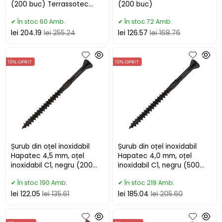
(200 buc) Terrassotec
(200 buc)
Trilobular
În stoc 60 Amb.
În stoc 72 Amb.
lei 204.19
lei 255.24
lei 126.57
lei 168.76
10% OPRIT
10% OPRIT
Șurub din oțel inoxidabil
Șurub din oțel inoxidabil
Hapatec 4,5 mm, oțel
Hapatec 4,0 mm, oțel
inoxidabil C1, negru (200
inoxidabil C1, negru (500
buc)
buc)
În stoc 190 Amb.
În stoc 219 Amb.
lei 122.05
lei 135.61
lei 185.04
lei 205.60