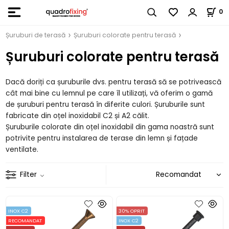
0
Șuruburi de terasă
Șuruburi colorate pentru terasă
Șuruburi colorate pentru terasă
Dacă doriți ca șuruburile dvs. pentru terasă să se potrivească
cât mai bine cu lemnul pe care îl utilizați, vă oferim o gamă
de șuruburi pentru terasă în diferite culori. Șuruburile sunt
fabricate din oțel inoxidabil C2 și A2 călit.
Șuruburile colorate din oțel inoxidabil din gama noastră sunt
potrivite pentru instalarea de terase din lemn și fațade
ventilate.
Filter
INOX C2
30% OPRIT
RECOMANDAT
INOX C2