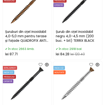
PREMIUM
PREMIUM
OFERTĂ
Șuruburi din oțel inoxidabil
Șurub din oțel inoxidabil
4,0-5,0 mm pentru terase
negru 4,0–4,5 mm (200
și fațade QUADROFIX ANTIK
buc. + bit) TERRIX BLACK
C2
În stoc 2663 Amb.
În stoc 2918 bal.
lei 87.71
lei 84.28
lei 120.40
30% OPRIT
INOX C2
INOX C2
NOUTATE
PREMIUM
OFERTĂ