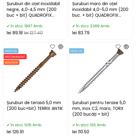
Șuruburi din oțel inoxidabil
Șuruburi maro din oțel
negre, 4,0-4,5 mm (200
inoxidabil 4,0–5,0 mm (200
buc + bit) QUADROFIX
buc. + bit) QUADROFIX
BLACK
BROWN
În stoc 1897 Amb.
În stoc 3389 Amb.
lei 89.18
lei 127.40
lei 83.79
INOX C2
INOX C2
RECOMANDAT
NOUTATE
Șuruburi de terasă 5,0 mm
Șuruburi pentru terase 5,0
(200 buc+bit) TERRIX ANTIK
mm, inox C2, maro, TORX
(200 bucăți + bit)
În stoc 1015 Amb.
În stoc 105 Amb.
lei 126.91
lei 110.50