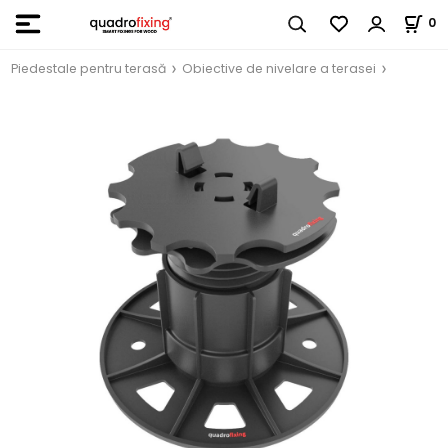
0
Piedestale pentru terasă
Obiective de nivelare a terasei