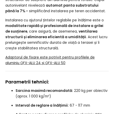
autonivelant nivelează
automat panta substratului
până la 7% -
simplificând instalarea pe teren accidentat.
Instalarea cu ajutorul țintelor reglabile pe înălțime este o
modalitate rapidă și profesională de instalare a grilei
de susținere
, care asigură, de asemenea,
ventilarea
structurii și eliminarea eficientă a umidității
. Acest lucru
prelungește semnificativ durata de viață a terasei și îi
crește stabilitatea structurală.
Adaptorul de fixare este potrivit pentru profilele de
aluminiu QFX-ALU 24 și QFX-ALU 50
Parametrii tehnici:
Sarcina maximă recomandată:
220 kg per obiectiv
(aprox. 1 000 kg/m²)
Interval de reglare a înălțimii:
67 - 117 mm