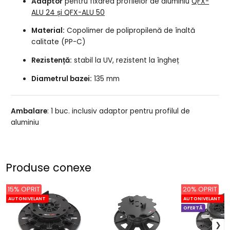
Adaptor
pentru fixarea profilelor de aluminiu
QFX-
ALU 24 și QFX-ALU 50
Material:
Copolimer de polipropilenă de înaltă
calitate (PP-C)
Rezistență:
stabil la UV, rezistent la îngheț
Diametrul bazei:
135 mm
Ambalare
: 1 buc. inclusiv adaptor pentru profilul de
aluminiu
Produse conexe
15% OPRIT
20% OPRIT
AUTONIVELANT
AUTONIVELANT
OFERTĂ