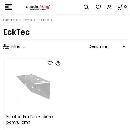
0
Clădiri din lemn
EckTec
EckTec
Filter
Eurotec EckTec - fixare
pentru lemn