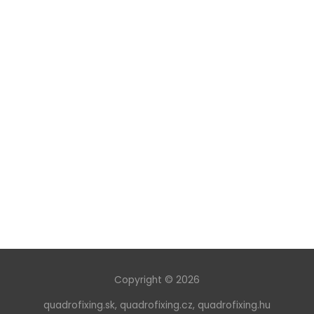
Copyright © 2026
quadrofixing.sk
,
quadrofixing.cz
,
quadrofixing.hu