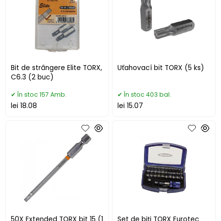
Bit de strângere Elite TORX,
Uťahovací bit TORX (5 ks)
C6.3 (2 buc)
În stoc 157 Amb.
În stoc 403 bal.
lei 18.08
lei 15.07
50X Extended TORX bit 15 (1
Set de biți TORX Eurotec