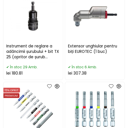
Instrument de reglare a
Extensor unghiular pentru
adâncimii șurubului + bit TX
biți EUROTEC (1 buc)
25 (opritor de șurub
Eurotec)
În stoc 29 Amb.
În stoc 6 Amb.
lei 180.81
lei 307.38
15% OPRIT
PREMIUM