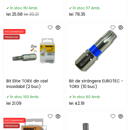
În stoc 151 Amb.
În stoc 117 Amb.
lei 25.68
lei 30.21
lei 78.35
RECOMANDAT
PREMIUM
Bit Elite TORX din oțel
Bit de strângere EUROTEC -
inoxidabil (2 buc)
TORX (10 buc)
În stoc 100 Amb.
În stoc 60 Amb.
lei 21.09
lei 42.19
RECOMANDAT
PREMIUM