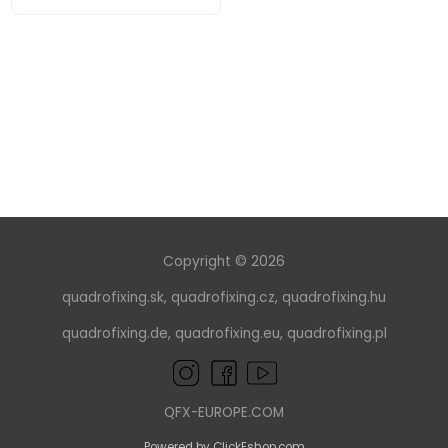
Copyright © 2026
quadrofixing.sk
,
quadrofixing.cz
,
quadrofixing.hu
quadrofixing.de
,
quadrofixing.eu
,
quadrofixing.pl
QFX-EUROPE.COM
Powered by ClickEshop.com