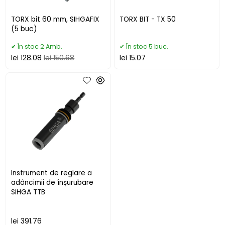
TORX bit 60 mm, SIHGAFIX
TORX BIT - TX 50
(5 buc)
În stoc 2 Amb.
În stoc 5 buc.
lei 128.08
lei 150.68
lei 15.07
Instrument de reglare a
adâncimii de înșurubare
SIHGA TTB
lei 391.76