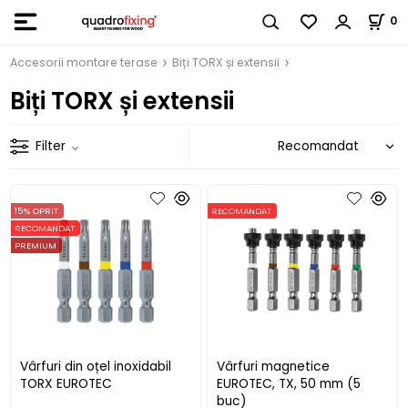
0
Accesorii montare terase
Biți TORX și extensii
Biți TORX și extensii
Filter
15% OPRIT
RECOMANDAT
RECOMANDAT
PREMIUM
Vârfuri din oțel inoxidabil
Vârfuri magnetice
TORX EUROTEC
EUROTEC, TX, 50 mm (5
buc)