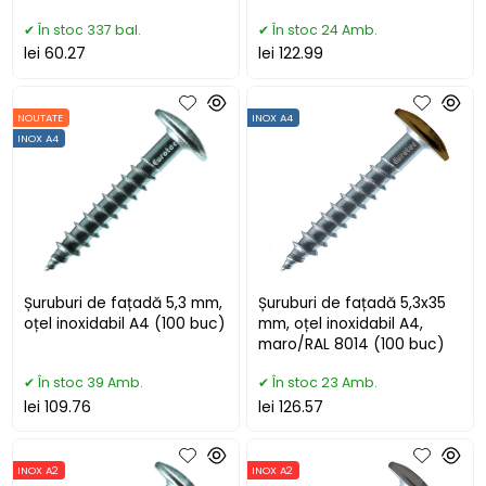
În stoc 337 bal.
În stoc 24 Amb.
lei 60.27
lei 122.99
NOUTATE
INOX A4
INOX A4
Șuruburi de fațadă 5,3 mm,
Șuruburi de fațadă 5,3x35
oțel inoxidabil A4 (100 buc)
mm, oțel inoxidabil A4,
maro/RAL 8014 (100 buc)
În stoc 39 Amb.
În stoc 23 Amb.
lei 109.76
lei 126.57
INOX A2
INOX A2