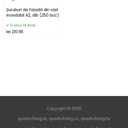
Șuruburi de fațadă din oțel
inoxidabil A2, alb (250 buc)
În stoc 14 Amb.
lei 210.95
Copyright © 2026
quadrofixing.sk
,
quadrofixing.cz
,
quadrofixing.hu