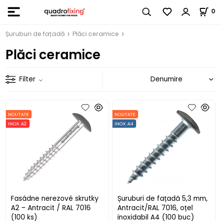
0
Șuruburi de fațadă
Plăci ceramice
Plăci ceramice
Filter
NOUTATE
NOUTATE
INOX A2
INOX A4
Fasádne nerezové skrutky
Șuruburi de fațadă 5,3 mm,
A2 – Antracit / RAL 7016
Antracit/RAL 7016, oțel
(100 ks)
inoxidabil A4 (100 buc)