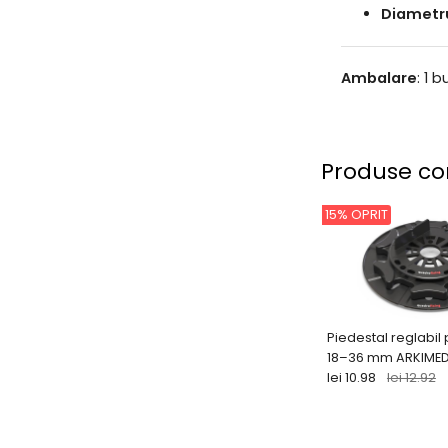
Diametru
Ambalare
: 1 
Produse co
15% OPRIT
Piedestal reglabil
18–36 mm ARKIME
lei 10.98
lei 12.92