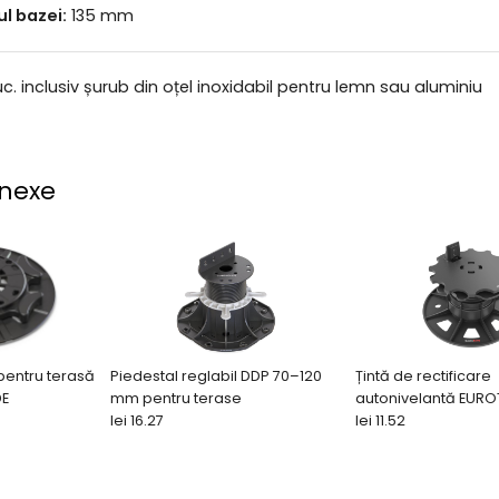
l bazei:
135 mm
buc. inclusiv șurub din oțel inoxidabil pentru lemn sau aluminiu
nexe
 pentru terasă
Piedestal reglabil DDP 70–120
Țintă de rectificare
DE
mm pentru terase
autonivelantă EURO
lei 16.27
42-67 mm
lei 11.52