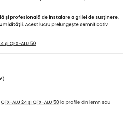
 și profesională de instalare a grilei de susținere
,
 umidității
. Acest lucru prelungește semnificativ
24 și QFX-ALU 50
m²)
a
QFX-ALU 24 și QFX-ALU 50
la profile din lemn sau