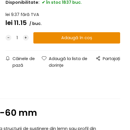
Disponibilitate:
În stoc 1837 buc.
lei
9.37
fără TVA
lei
11.15
buc.
Câinele de
Adaugă la lista de
Partajați
pază
dorințe
5-60 mm
 structurii de susținere din lemn sau profil din