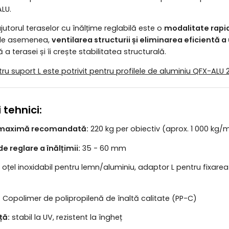
LU.
jutorul teraselor cu înălțime reglabilă este o
modalitate rapidă
 de asemenea,
ventilarea structurii și eliminarea eficientă a
 a terasei și îi crește stabilitatea structurală.
ru suport L este potrivit pentru profilele de aluminiu QFX-ALU 
 tehnici:
 maximă recomandată:
220 kg per obiectiv (aprox. 1 000 kg/
de reglare a înălțimii:
35 - 60 mm
 oțel inoxidabil pentru lemn/aluminiu, adaptor L pentru fixare
:
Copolimer de polipropilenă de înaltă calitate (PP-C)
ță:
stabil la UV, rezistent la îngheț