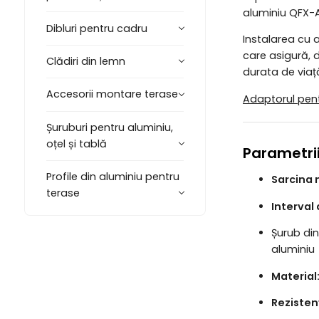
aluminiu
QFX-A
Dibluri pentru cadru
Instalarea cu a
care asigură,
Clădiri din lemn
durata de viață
Accesorii montare terase
Adaptorul pent
Șuruburi pentru aluminiu,
oțel și tablă
Parametrii
Profile din aluminiu pentru
Sarcina
terase
Interval 
Șurub din
aluminiu
Material
Rezisten