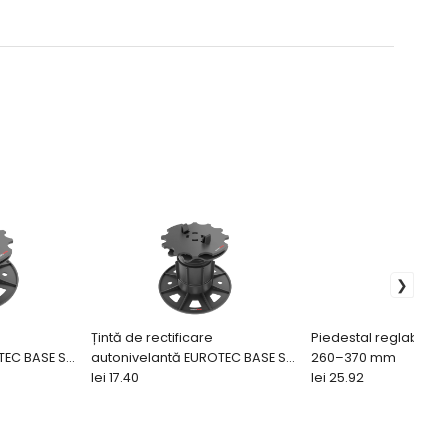
Țintă de rectificare
Piedestal reglabil pe
TEC BASE SL
autonivelantă EUROTEC BASE SL
260–370 mm
67-117 mm pentru profil de
lei 17.40
lei 25.92
aluminiu QFX-ALU