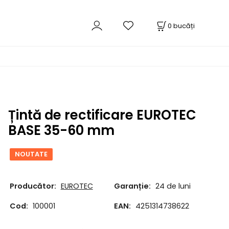
0
bucăți
Țintă de rectificare EUROTEC
BASE 35-60 mm
NOUTATE
Producător:
EUROTEC
Garanție:
24 de luni
Cod:
100001
EAN:
4251314738622