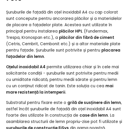
Șuruburile de fațadă din oțel inoxidabil A4 cu cap colorat
sunt concepute pentru ancorarea plăcilor și a materialelor
de placare a fațadelor plate. Acestea sunt utilizate în
principal pentru instalarea
plăcilor HPL
(Fundermax,
Trespa, Kronospan etc.), a
plăcilor din fibră de ciment
(Cetris, Cembrit, Cembonit etc.) și a altor materiale plate
pentru fațade. Șuruburile sunt potrivite și pentru
placarea
fațadelor din lemn
.
Oțelul inoxidabil A4
permite utilizarea chiar și în cele mai
solicitante condiții - șuruburile sunt potrivite pentru medii
cu umiditate ridicată, pentru medii sărate și pentru lemn
cu un conținut ridicat de tanin. Este soluția cu cea
mai
mare rezistență la intemperii
.
Substratul pentru fixare este o
grilă de susținere din lemn
,
astfel încât șuruburile de fațadă din oțel inoxidabil A4 sunt
foarte des utilizate în construcția de
case din lemn
. La
asamblarea structurii de lemn propriu-zise pot fi utilizate și
șuruburile de construcție EiSys
din gama noastră,