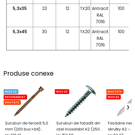
5,3x35
23
12
TX20
Antracit
100
RAL
7016
5,
3x45
30
12
TX20
Antracit
100
RAL
7016
Produse conexe
INOX C2
INOX A2
NOUTATE
RECOMANDAT
INOX A2
NOUTATE
Șuruburi de terasă 5,0
Șuruburi de fațadă din
Fasádne ner
mm (200 buc+bit)
oțel inoxidabil A2 (250
skrutky A2 – An