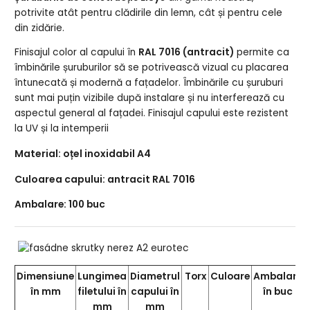
potrivite atât pentru clădirile din lemn, cât și pentru cele
din zidărie.
Finisajul color al capului în
RAL 7016 (antracit)
permite ca
îmbinările șuruburilor să se potrivească vizual cu placarea
întunecată și modernă a fațadelor. Îmbinările cu șuruburi
sunt mai puțin vizibile după instalare și nu interferează cu
aspectul general al fațadei. Finisajul capului este rezistent
la UV și la intemperii
Material: oțel inoxidabil A4
Culoarea capului: antracit RAL 7016
Ambalare: 100 buc
Dimensiune
Lungimea
Diametrul
Torx
Culoare
Ambalare
în mm
filetului în
capului în
în buc
mm
mm