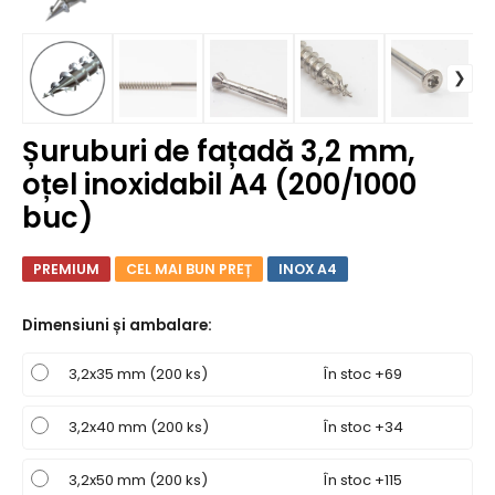
Șuruburi de fațadă 3,2 mm,
oțel inoxidabil A4 (200/1000
buc)
PREMIUM
CEL MAI BUN PREȚ
INOX A4
Dimensiuni și ambalare
:
3,2x35 mm (200 ks)
În stoc +69
3,2x40 mm (200 ks)
În stoc +34
3,2x50 mm (200 ks)
În stoc +115