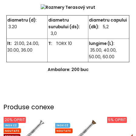
diametru (d):
diametru
diametru capului
3.20
surubului (ds):
(dk):
5,2
3,0
lt:
21.00, 24.00,
T:
TORX 10
lungime (L):
30.00, 36.00
35.00, 40.00,
50.00, 60.00
Ambalare: 200 buc
Produse conexe
20% OPRIT
5% OPRIT
INOX C2
INOX C2
NOUTATE
NOUTATE