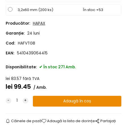
3,2x60 mm (200 ks)
În stoc +53
Producător:
HAPAX
Garanție:
24 luni
Cod:
HAFVTGB
EAN:
5410439064415
Disponibilitate:
În stoc 271 Amb.
lei
83.57
fără TVA
lei
99.45
Amb.
Câinele de pază
Adaugă la lista de dorințe
Partajați