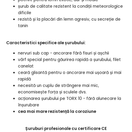
șurub de calitate rezistent la condiții meteorologice
dificile
rezistă și la placări din lemn agresiv, cu secreție de
tanin
Caracteristici specifice ale șurubului:
nervuri sub cap - ancorare fără fisuri și așchii
vârf special pentru găurirea rapidă a șurubului, filet
canelat
ceară glisantă pentru o ancorare mai ușoară și mai
rapidă
necesită un cuplu de strângere mai mic,
economisește forța și sculele dvs.
acționarea șurubului pe TORX 10 - fără alunecare la
înșurubare
cea mai mare rezistență la coroziune
Șuruburi profesionale cu certificare CE