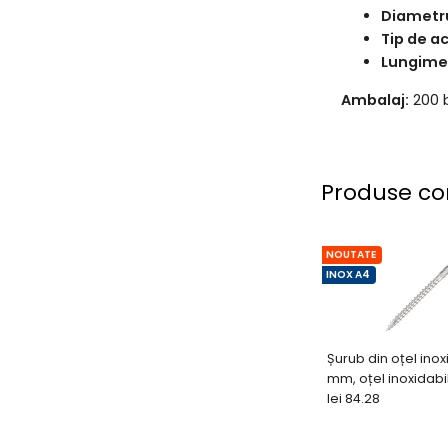
Diametru
Tip de a
Lungimea
Ambalaj:
200 b
Produse co
NOUTATE
INOX A4
Șurub din oțel inox
mm, oțel inoxidabi
buc)
lei 84.28