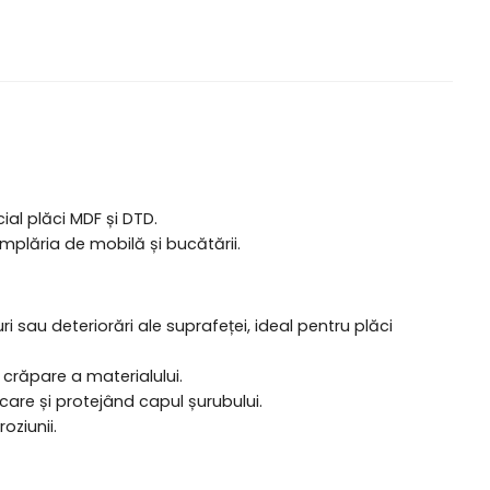
ial plăci MDF și DTD.
âmplăria de mobilă și bucătării.
i sau deteriorări ale suprafeței, ideal pentru plăci
crăpare a materialului.
ecare și protejând capul șurubului.
oziunii.