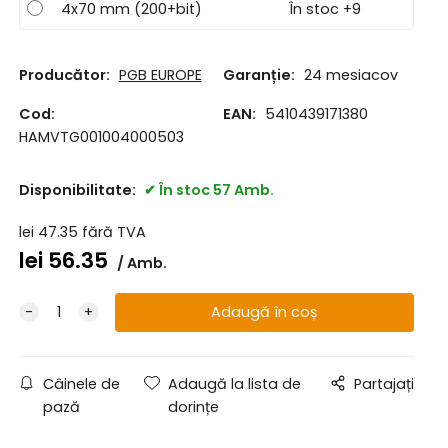
4x70 mm (200+bit)
În stoc +9
Producător:
PGB EUROPE
Garanție:
24 mesiacov
Cod:
EAN:
5410439171380
HAMVTG001004000503
Disponibilitate:
În stoc 57 Amb.
lei
47.35
fără TVA
lei
56.35
Amb.
Câinele de
Adaugă la lista de
Partajați
pază
dorințe