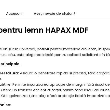
Accesorii
Aveți nevoie de sfaturi?
pentru lemn HAPAX MDF
un șurub universal, potrivit pentru materiale din lemn, în spec
ului său, este alegerea ideală pentru aplicații solicitante în t
 principale:
crestătură:
Asigură o penetrare rapidă și precisă, fără crăpătur
.
ubțire:
Permite înșurubarea aproape de margini fără riscul de 
:
Oferă un transfer eficient al forței, minimizând riscul de alun
:
Oțel galvanizat (zinc alb) oferă protecție fiabilă împotriva cor
ehnice: