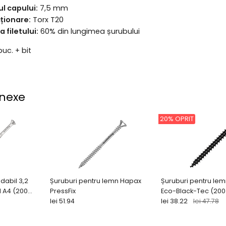
l capului:
7,5 mm
cționare:
Torx T20
 filetului:
60% din lungimea șurubului
uc. + bit
nexe
20% OPRIT
idabil 3,2
Șuruburi pentru lemn Hapax
Șuruburi pentru le
l A4 (200
PressFix
Eco-Black-Tec (200
lei 51.94
lei 38.22
lei 47.78