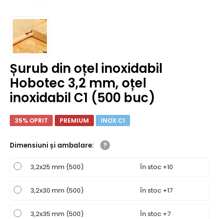
Șurub din oțel inoxidabil
Hobotec 3,2 mm, oțel
inoxidabil C1 (500 buc)
35% OPRIT
PREMIUM
INOX C1
Dimensiuni și ambalare
:
3,2x25 mm (500)
În stoc +10
3,2x30 mm (500)
În stoc +17
3,2x35 mm (500)
În stoc +7