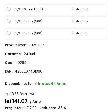
3,2x40 mm (500)
În stoc +10
3,2x50 mm (500)
În stoc +17
3,2x60 mm (500)
În stoc +3
Producător:
EUROTEC
Garanție:
24 luni
Cod:
110294
EAN:
4250207401360
Disponibilitate:
În stoc 64 Amb.
lei
118.55
fără TVA
lei
141.07
Amb.
Preț listă
lei
217.03
Reducere
35
%