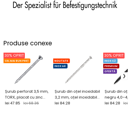
Produse conexe
30% OPRIT
30% OPRIT
CEL MAI BUN PREȚ
NOUTATE
INOX C2
INOX A4
PREMIUM
OFERTĂ
Șurub perforat 3,5 mm,
Șurub din oțel inoxidabil
Șurub din oțel
TORX, placat cu zinc
3,2 mm, oțel inoxidabil
negru 4,0–4,
(200 buc)
lei 47.85
lei 68.36
A4 (200 buc)
lei 84.28
buc. + bit) TE
lei 84.28
lei 