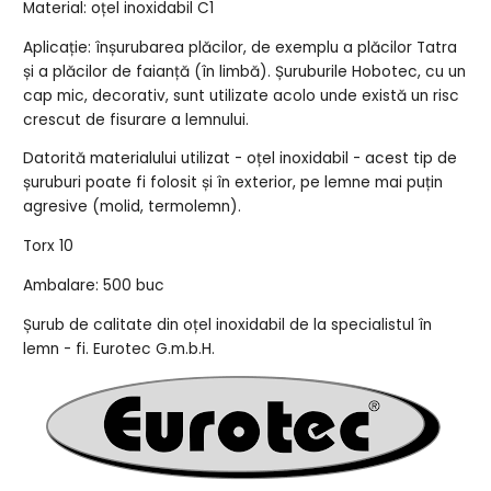
Material: oțel inoxidabil C1
Aplicație: înșurubarea plăcilor, de exemplu a plăcilor Tatra
și a plăcilor de faianță (în limbă). Șuruburile Hobotec, cu un
cap mic, decorativ, sunt utilizate acolo unde există un risc
crescut de fisurare a lemnului.
Datorită materialului utilizat - oțel inoxidabil - acest tip de
șuruburi poate fi folosit și în exterior, pe lemne mai puțin
agresive (molid, termolemn).
Torx 10
Ambalare: 500 buc
Șurub de calitate din oțel inoxidabil de la specialistul în
lemn - fi. Eurotec G.m.b.H.