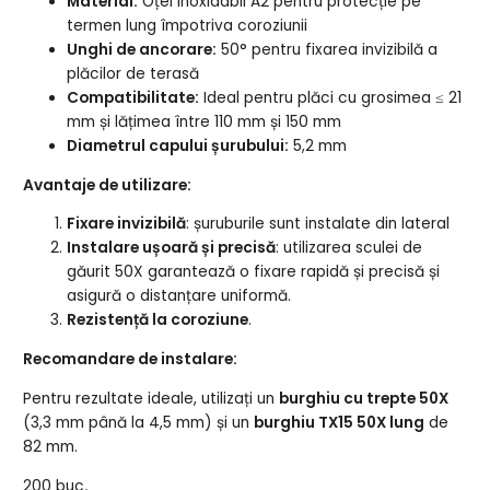
Material:
Oțel inoxidabil A2 pentru protecție pe
termen lung împotriva coroziunii
Unghi de ancorare:
50° pentru fixarea invizibilă a
plăcilor de terasă
Compatibilitate:
Ideal pentru plăci cu grosimea ≤ 21
mm și lățimea între 110 mm și 150 mm
Diametrul capului șurubului:
5,2 mm
Avantaje de utilizare:
Fixare invizibilă
: șuruburile sunt instalate din lateral
Instalare ușoară și precisă
: utilizarea sculei de
găurit 50X garantează o fixare rapidă și precisă și
asigură o distanțare uniformă.
Rezistență la coroziune
.
Recomandare de instalare:
Pentru rezultate ideale, utilizați un
burghiu cu trepte 50X
(3,3 mm până la 4,5 mm) și un
burghiu TX15 50X lung
de
82 mm.
200 buc
.