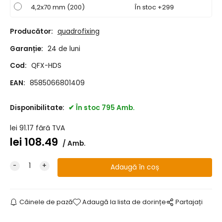
4,2x70 mm (200)
În stoc +299
Producător:
quadrofixing
Garanție:
24 de luni
Cod:
QFX-HDS
EAN:
8585066801409
Disponibilitate:
În stoc 795 Amb.
lei
91.17
fără TVA
lei
108.49
Amb.
Câinele de pază
Adaugă la lista de dorințe
Partajați