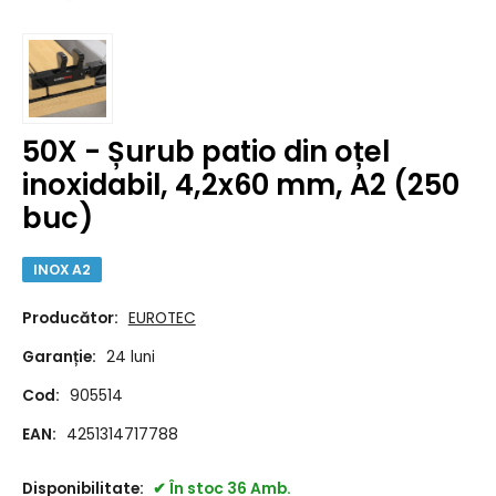
50X - Șurub patio din oțel
inoxidabil, 4,2x60 mm, A2 (250
buc)
INOX A2
Producător:
EUROTEC
Garanție:
24 luni
Cod:
905514
EAN:
4251314717788
Disponibilitate:
În stoc 36 Amb.