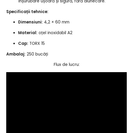
înșurubare ușoară și sigură, fără alunecare.
Specificații tehnice:
Dimensiuni:
4,2 × 60 mm
Material:
oțel inoxidabil A2
Cap:
TORX 15
Ambalaj:
250 bucăți
Flux de lucru: