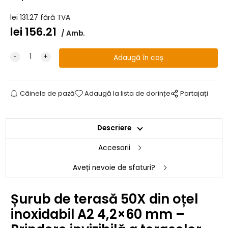
lei
131.27
fără TVA
lei
156.21
Amb.
Câinele de pază
Adaugă la lista de dorințe
Partajați
Descriere
Accesorii
Aveți nevoie de sfaturi?
Șurub de terasă 50X din oțel
inoxidabil A2 4,2×60 mm –