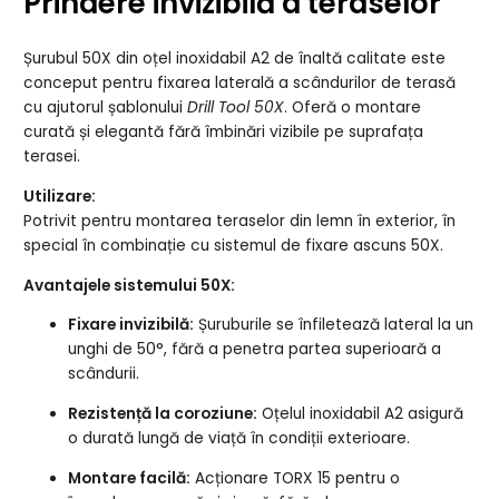
Prindere invizibilă a teraselor
Șurubul 50X din oțel inoxidabil A2 de înaltă calitate este
conceput pentru fixarea laterală a scândurilor de terasă
cu ajutorul șablonului
Drill Tool 50X
. Oferă o montare
curată și elegantă fără îmbinări vizibile pe suprafața
terasei.
Utilizare:
Potrivit pentru montarea teraselor din lemn în exterior, în
special în combinație cu sistemul de fixare ascuns 50X.
Avantajele sistemului 50X:
Fixare invizibilă:
Șuruburile se înfiletează lateral la un
unghi de 50°, fără a penetra partea superioară a
scândurii.
Rezistență la coroziune:
Oțelul inoxidabil A2 asigură
o durată lungă de viață în condiții exterioare.
Montare facilă:
Acționare TORX 15 pentru o