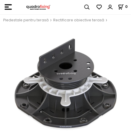
0
Piedestale pentru terasă
Rectificare obiective terasă