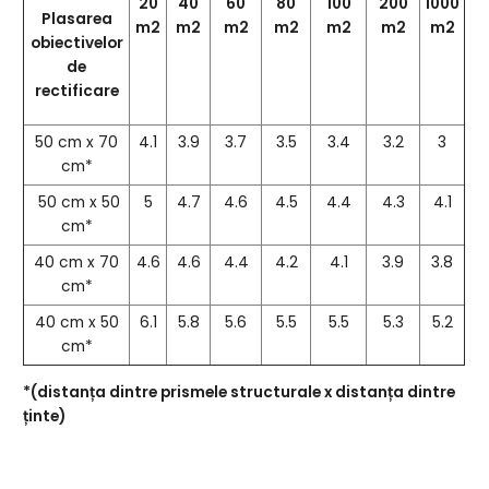
20
40
60
80
100
200
1000
Plasarea
m2
m2
m2
m2
m2
m2
m2
obiectivelor
de
rectificare
50 cm x 70
4.1
3.9
3.7
3.5
3.4
3.2
3
cm*
50 cm x 50
5
4.7
4.6
4.5
4.4
4.3
4.1
cm*
40 cm x 70
4.6
4.6
4.4
4.2
4.1
3.9
3.8
cm*
40 cm x 50
6.1
5.8
5.6
5.5
5.5
5.3
5.2
cm*
*(distanța dintre prismele structurale x distanța dintre
ținte)