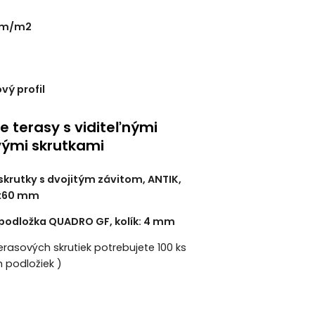
 bm/m2
vý profil
e terasy s viditeľnými
vými skrutkami
skrutky s dvojitým závitom, ANTIK,
5x60 mm
podložka QUADRO GF, kolík: 4 mm
terasových skrutiek potrebujete 100 ks
 podložiek )