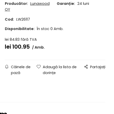
Producător:
Lunawood
Garanție:
24 luni
OY
Cod:
LW26117
Disponibilitate:
În stoc 0 Amb.
lei
84.83
fără TVA
lei
100.95
Amb.
Câinele de
Adaugă la lista de
Partajați
pază
dorințe