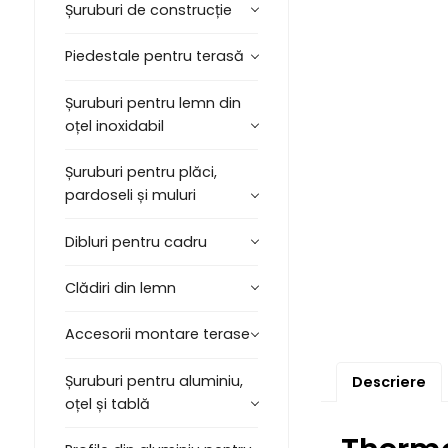
Șuruburi de construcție
Piedestale pentru terasă
Șuruburi pentru lemn din
oțel inoxidabil
Șuruburi pentru plăci,
pardoseli și muluri
Dibluri pentru cadru
Clădiri din lemn
Accesorii montare terase
Șuruburi pentru aluminiu,
Descriere
oțel și tablă