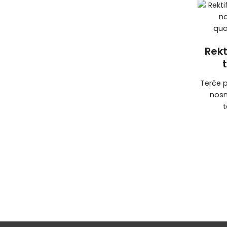
Rekt
Terče 
nosn
t