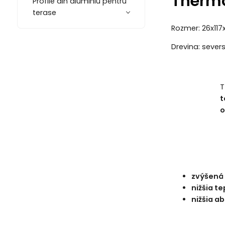
Thermo
Profile din aluminiu pentru
terase
Rozmer: 26x11
Drevina: severs
T
t
o
zvýšená 
nižšia t
nižšia ab