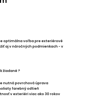
mm
je optimálna voľba pre exteriérové
žiť aj v náročných podmienkach - v
k žiadané ?
 je nutná povrchová úprava
noliaty farebný odtieň
tnosť v exteriéri viac ako 30 rokov