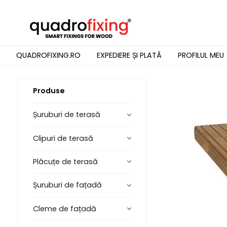
QUADROFIXING.RO
EXPEDIERE ȘI PLATĂ
PROFILUL MEU
Produse
Șuruburi de terasă
Clipuri de terasă
Plăcuțe de terasă
Șuruburi de fațadă
Cleme de fațadă