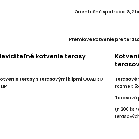
Orientačná spotreba: 8,2
Prémiové kotvenie pre teraso
Neviditeľné kotvenie terasy
Kotveni
teraso
otvenie terasy s terasovými klipmi QUADRO
Terasové 
LIP
rozmer: 
Terasová 
(K 200 ks 
terasových