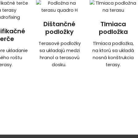
Dištančné
Tlmiaca
ifikačné
podložky
podložka
terče
Terasové podložky
Tlmiaca podložka,
pre ukladanie
sa ukladajú medzi
na ktorú sa ukladá
ého roštu
hranol a terasovú
nosná konštrukcia
erasy.
dosku.
terasy.