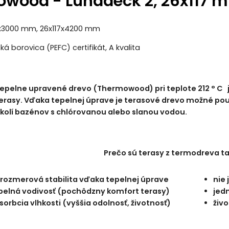
wood - Lunadeck 2, 26x117 
7x3000 mm, 26x117x4200 mm
ká borovica (PEFC) certifikát, A kvalita
epelne upravené drevo (Thermowood) pri teplote 212 ° C 
erasy. Vďaka tepelnej úprave je terasové drevo možné pou
kolí bazénov s chlórovanou alebo slanou vodou.
Prečo sú terasy z termodreva ta
rozmerová stabilita vďaka tepelnej úprave
nie
epelná vodivosť (pochôdzny komfort terasy)
jed
sorbcia vlhkosti (vyššia odolnosť, životnosť)
živo