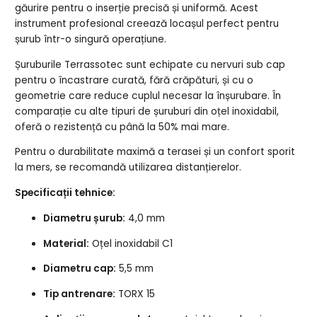
găurire pentru o inserție precisă și uniformă. Acest
instrument profesional creează locașul perfect pentru
șurub într-o singură operațiune.
Șuruburile Terrassotec sunt echipate cu nervuri sub cap
pentru o încastrare curată, fără crăpături, și cu o
geometrie care reduce cuplul necesar la înșurubare. În
comparație cu alte tipuri de șuruburi din oțel inoxidabil,
oferă o rezistență cu până la 50% mai mare.
Pentru o durabilitate maximă a terasei și un confort sporit
la mers, se recomandă utilizarea distanțierelor.
Specificații tehnice:
Diametru șurub:
4,0 mm
Material:
Oțel inoxidabil C1
Diametru cap:
5,5 mm
Tip antrenare:
TORX 15