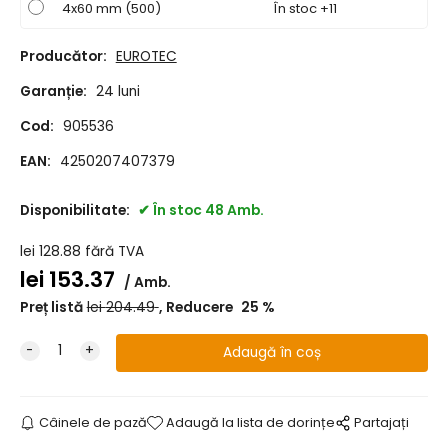
4x60 mm (500)
În stoc +11
Producător:
EUROTEC
Garanție:
24 luni
Cod:
905536
EAN:
4250207407379
Disponibilitate:
În stoc 48 Amb.
lei
128.88
fără TVA
lei
153.37
Amb.
Preț listă
lei
204.49
Reducere
25
%
Câinele de pază
Adaugă la lista de dorințe
Partajați