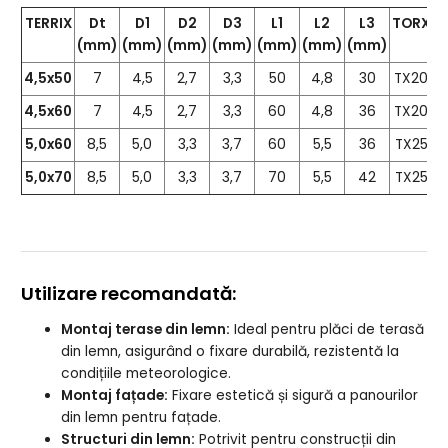
TERRIX
Dt
D1
D2
D3
L1
L2
L3
TORX
(mm)
(mm)
(mm)
(mm)
(mm)
(mm)
(mm)
4,5x50
7
4,5
2,7
3,3
50
4,8
30
TX20
8
4,5x60
7
4,5
2,7
3,3
60
4,8
36
TX20
8
5,0x60
8,5
5,0
3,3
3,7
60
5,5
36
TX25
8
5,0x70
8,5
5,0
3,3
3,7
70
5,5
42
TX25
8
Utilizare recomandată:
Montaj terase din lemn:
Ideal pentru plăci de terasă
din lemn, asigurând o fixare durabilă, rezistentă la
condițiile meteorologice.
Montaj fațade:
Fixare estetică și sigură a panourilor
din lemn pentru fațade.
Structuri din lemn:
Potrivit pentru construcții din