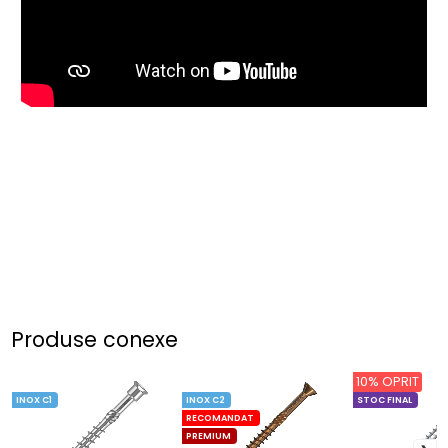
Produse conexe
10% OPRIT
INOX C1
INOX C2
STOC FINAL
RECOMANDAT
PREMIUM