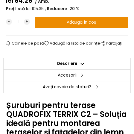
lei
84.28
Amb.
Preț listă
lei
105.35
Reducere
20
%
Câinele de pază
Adaugă la lista de dorințe
Partajați
Descriere
Accesorii
Aveți nevoie de sfaturi?
Șuruburi pentru terase
QUADROFIX TERRIX C2 – Soluția
ideală pentru montarea
teraselor și fațadelor din lemn