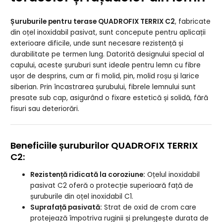
Șuruburile pentru terase QUADROFIX TERRIX C2
, fabricate
din oțel inoxidabil pasivat, sunt concepute pentru aplicații
exterioare dificile, unde sunt necesare rezistență și
durabilitate pe termen lung. Datorită designului special al
capului, aceste șuruburi sunt ideale pentru lemn cu fibre
ușor de desprins, cum ar fi molid, pin, molid roșu și larice
siberian. Prin încastrarea șurubului, fibrele lemnului sunt
presate sub cap, asigurând o fixare estetică și solidă, fără
fisuri sau deteriorări.
Beneficiile șuruburilor QUADROFIX TERRIX
C2:
Rezistență ridicată la coroziune:
Oțelul inoxidabil
pasivat C2 oferă o protecție superioară față de
șuruburile din oțel inoxidabil C1.
Suprafață pasivată:
Strat de oxid de crom care
protejează împotriva ruginii și prelungește durata de