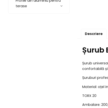
Profile din aluminiu pentru
terase
Descriere
Șurub E
Șurub universal
confortabilă ș
Șuruburi profes
Material: oțel i
TORX 20
Ambalare: 200