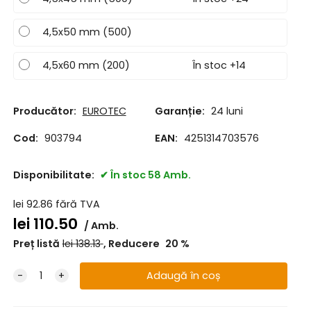
4,5x50 mm (500)
4,5x60 mm (200)
În stoc +14
Producător:
EUROTEC
Garanție:
24 luni
Cod:
903794
EAN:
4251314703576
Disponibilitate:
În stoc 58 Amb.
lei
92.86
fără TVA
lei
110.50
Amb.
Preț listă
lei
138.13
Reducere
20
%