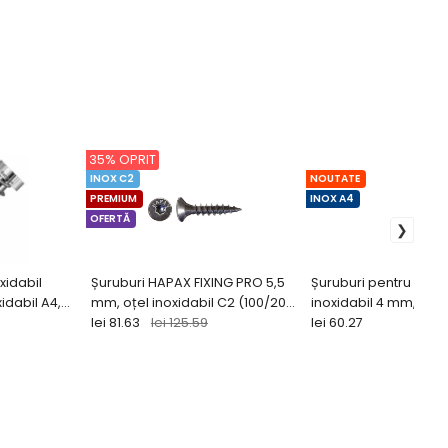
35% OPRIT
INOX C2
NOUTATE
PREMIUM
INOX A4
OFERTĂ
xidabil
Șuruburi HAPAX FIXING PRO 5,5
Șuruburi pentru lemn 
idabil A4,
mm, oțel inoxidabil C2 (100/200
inoxidabil 4 mm, oțel 
 buc)
buc)
lei 81.63
lei 125.59
A4 (200 buc)
lei 60.27