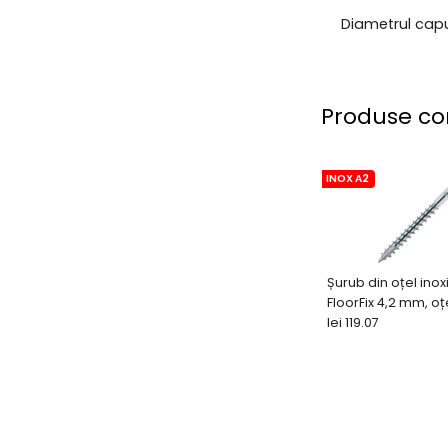
Diametrul capu
Produse co
INOX A2
Șurub din oțel inox
FloorFix 4,2 mm, oț
A2 (250 buc + bit)
lei 119.07