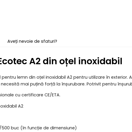
Aveți nevoie de sfaturi?
cotec A2 din oțel inoxidabil
 pentru lemn din oțel inoxidabil A2 pentru utilizare în exterio
i necesită mai puțină forță la înșurubare. Potrivit pentru înșu
ionale cu certificare CE/ETA.
noxidabil A2
/500 buc (în funcție de dimensiune)