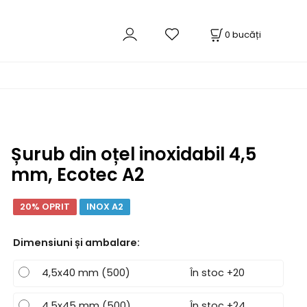
0
bucăți
Șurub din oțel inoxidabil 4,5
mm, Ecotec A2
20% OPRIT
INOX A2
Dimensiuni și ambalare
:
4,5x40 mm (500)
În stoc +20
4,5x45 mm (500)
În stoc +24