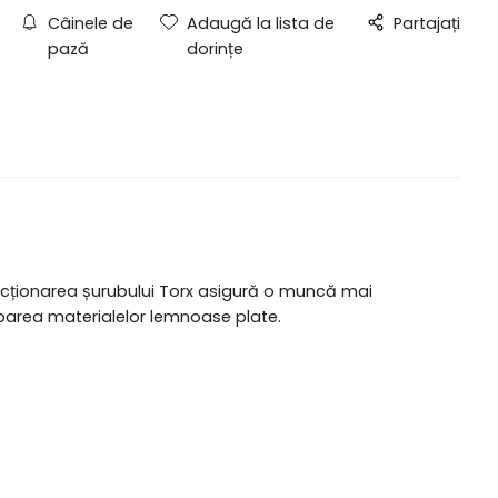
Câinele de
Adaugă la lista de
Partajați
pază
dorințe
r. Acționarea șurubului Torx asigură o muncă mai
rubarea materialelor lemnoase plate.