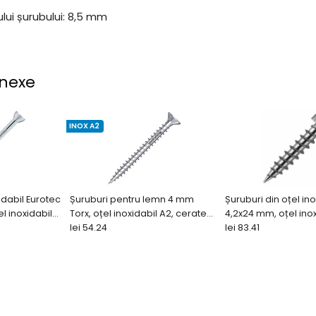
lui șurubului: 8,5 mm
nexe
INOX A2
idabil Eurotec
Șuruburi pentru lemn 4 mm
Șuruburi din oțel ino
el inoxidabil
Torx, oțel inoxidabil A2, cerate
4,2x24 mm, oțel inox
(200 buc)
lei 54.24
șuruburi glider (100
lei 83.41