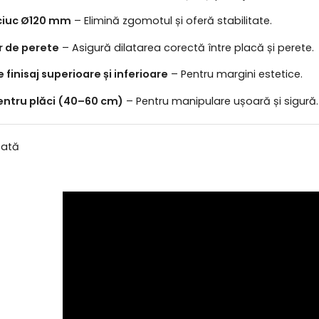
ciuc Ø120 mm
– Elimină zgomotul și oferă stabilitate.
r de perete
– Asigură dilatarea corectă între placă și perete.
e finisaj superioare și inferioare
– Pentru margini estetice.
ntru plăci (40–60 cm)
– Pentru manipulare ușoară și sigură.
cată