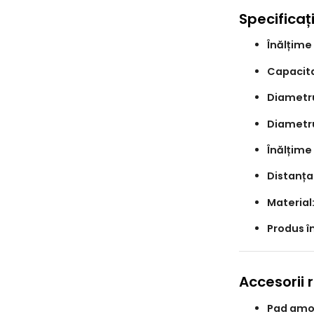
Specificați
Înălțime 
Capacita
Diametr
Diametr
Înălțime 
Distanțar
Material
Produs î
Accesorii
Pad amo