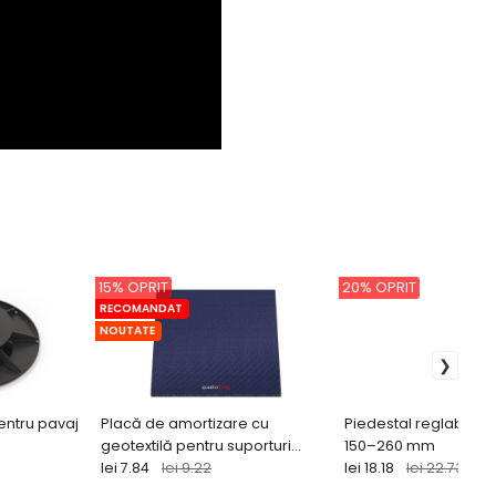
15% OPRIT
20% OPRIT
RECOMANDAT
NOUTATE
entru pavaj
Placă de amortizare cu
Piedestal reglabil pe
geotextilă pentru suporturi
150–260 mm
reglabile 200×200×8 mm
lei 7.84
lei 9.22
lei 18.18
lei 22.73