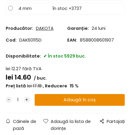
4 mm
În stoc +3737
Producător:
DAKOTA
Garanție:
24 luni
Cod:
DAK60115D
EAN:
8588008601907
Disponibilitate:
În stoc 5929 buc.
lei
12.27
fără TVA
lei
14.60
buc.
Preț listă
lei
17.18
Reducere
15
%
Câinele de
Adaugă la lista de
Partajați
pază
dorințe