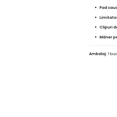
Pad cau
Limitato
Clipuri d
Mâner pe
Ambalaj:
1 bu