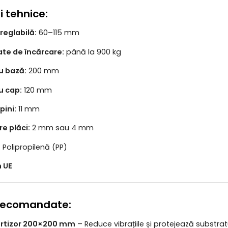
i tehnice:
reglabilă:
60–115 mm
te de încărcare:
până la 900 kg
u bază:
200 mm
u cap:
120 mm
pini:
11 mm
e plăci:
2 mm sau 4 mm
:
Polipropilenă (PP)
n UE
 recomandate:
rtizor 200×200 mm
– Reduce vibrațiile și protejează substratu