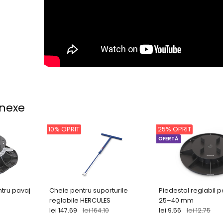
nexe
10% OPRIT
25% OPRIT
OFERTĂ
ntru pavaj
Cheie pentru suporturile
Piedestal reglabil p
reglabile HERCULES
25–40 mm
lei 147.69
lei 164.10
lei 9.56
lei 12.75