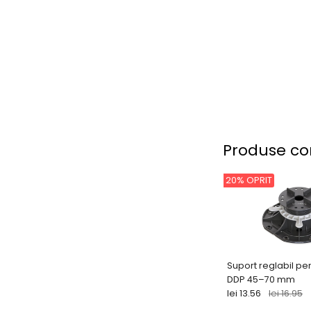
Produse co
20% OPRIT
Suport reglabil pe
DDP 45–70 mm
lei 13.56
lei 16.95