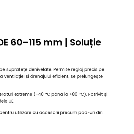
DE 60–115 mm | Soluție
pe suprafețe denivelate. Permite reglaj precis pe
entilației și drenajului eficient, se prelungește
eraturi extreme (-40 °C până la +80 °C). Potrivit și
dele UE.
entru utilizare cu accesorii precum pad-uri din