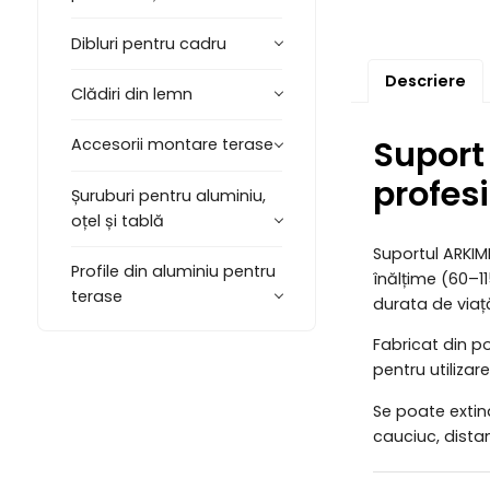
Dibluri pentru cadru
Descriere
Clădiri din lemn
Suport
Accesorii montare terase
profes
Șuruburi pentru aluminiu,
oțel și tablă
Suportul ARKIM
Profile din aluminiu pentru
înălțime (60–11
terase
durata de viață
Fabricat din po
pentru utilizar
Se poate extin
cauciuc, distanț