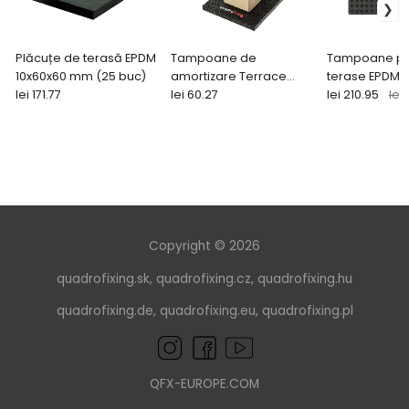
Plăcuțe de terasă EPDM
Tampoane de
Tampoane pe
10x60x60 mm (25 buc)
amortizare Terrace
terase EPDM 
lei 171.77
8x100x100 mm (26 buc)
lei 60.27
100x100 mm
lei 210.95
lei
Copyright © 2026
quadrofixing.sk
,
quadrofixing.cz
,
quadrofixing.hu
quadrofixing.de
,
quadrofixing.eu
,
quadrofixing.pl
QFX-EUROPE.COM