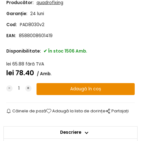
Producător:
quadrofixing
Garanție:
24 luni
Cod:
PAD8030v2
EAN:
8588008601419
Disponibilitate:
În stoc 1506 Amb.
lei
65.88
fără TVA
lei
78.40
Amb.
Câinele de pază
Adaugă la lista de dorințe
Partajați
Descriere