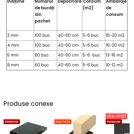
Înălțime
Numărul
Depozitare
Consum
Ambalaje
de bucăți
(m2)
de
din
consum
pachet
3 mm
100 buc
40-60 cm
5-6 buc
16-20 m2
4 mm
100 buc
40-60 cm
5-6 buc
16-20 m2
5 mm
80 buc
40-60 cm
5-6 buc
13-16 m2
8 mm
60 buc
40-60 cm
5-6 buc
10-12 m2
Produse conexe
25% OPRIT
PREMIUM
NOUTATE
PREMIUM