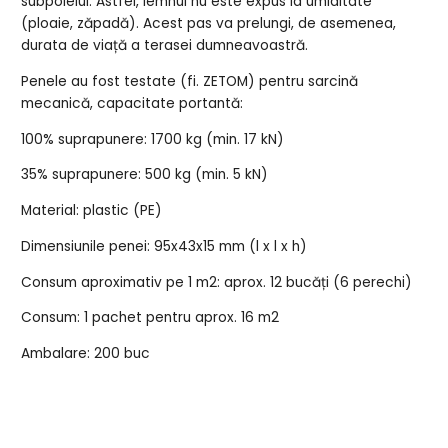
subpoleiul. Astfel, lemnul nu este expus la umiditate
(ploaie, zăpadă). Acest pas va prelungi, de asemenea,
durata de viață a terasei dumneavoastră.
Penele au fost testate (fi. ZETOM) pentru sarcină
mecanică, capacitate portantă:
100% suprapunere: 1700 kg (min. 17 kN)
35% suprapunere: 500 kg (min. 5 kN)
Material: plastic (PE)
Dimensiunile penei: 95x43x15 mm (l x l x h)
Consum aproximativ pe 1 m2: aprox. 12 bucăți (6 perechi)
Consum: 1 pachet pentru aprox. 16 m2
Ambalare: 200 buc