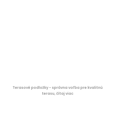
Terasové podložky - správna voľba pre kvalitnú
terasu, čítaj viac