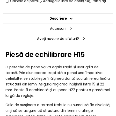
Câinele de pază
Adaugă la lista de dorințe
Partajați
Descriere
Accesorii
Aveți nevoie de sfaturi?
Piesă de echilibrare H15
O pereche de pene vă va egala rapid și ușor grila de
terasă. Prin alunecarea treptată a penei una împotriva
celeilalte, se stabilește înălțimea dorită sau alinierea fină a
structurii din lemn. Asigură reglarea înălțimii între 15 și 22
mm. Poate fi combinată și cu pene H22 pentru o gamă mai
largă de reglaje.
Grila de susținere a terasei trebuie nu numai să fie nivelată,
ci și să se asigure că structura din lemn nu atinge