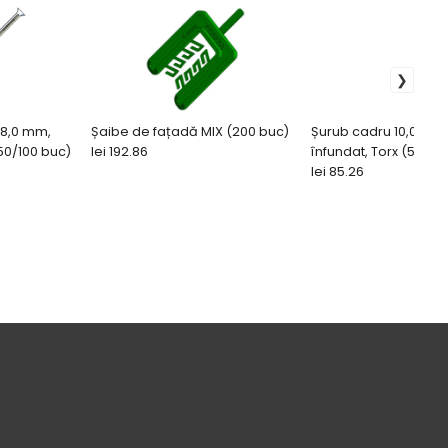
 8,0 mm,
Șaibe de fațadă MIX (200 buc)
Șurub cadru 10,0 mm
50/100 buc)
lei 192.86
înfundat, Torx (50/25
lei 85.26