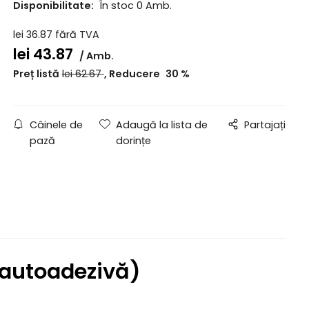
Disponibilitate:
În stoc 0 Amb.
lei
36.87
fără TVA
lei
43.87
Amb.
Preț listă
lei
62.67
Reducere
30
%
Câinele de
Adaugă la lista de
Partajați
pază
dorințe
(autoadezivă)