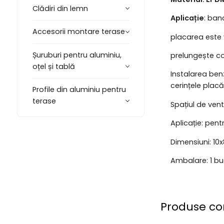
Clădiri din lemn
Aplicație
: ban
Accesorii montare terase
placarea este 
Șuruburi pentru aluminiu,
prelungește co
oțel și tablă
Instalarea benz
cerințele placăr
Profile din aluminiu pentru
terase
Spațiul de vent
Aplicație: pent
Dimensiuni: 10
Ambalare: 1 bu
Produse co