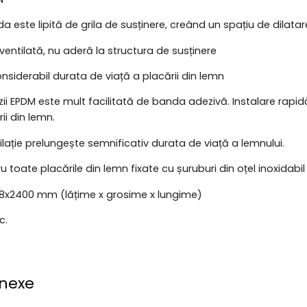
da este lipită de grila de susținere, creând un spațiu de dilatar
ventilată, nu aderă la structura de susținere
nsiderabil durata de viață a placării din lemn
ii EPDM este mult facilitată de banda adezivă. Instalare rapid
ii din lemn.
ilație prelungește semnificativ durata de viață a lemnului.
ru toate placările din lemn fixate cu șuruburi din oțel inoxidabil
x8x2400 mm (lățime x grosime x lungime)
c.
nexe