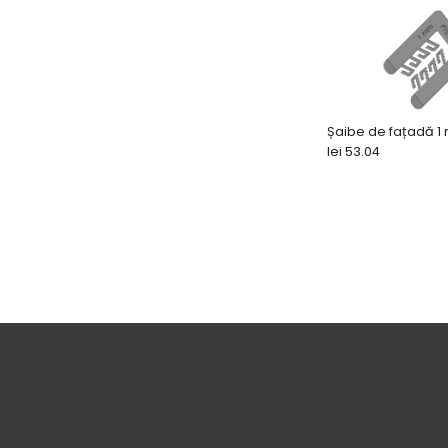
Șaibe de fațadă 1
lei 53.04