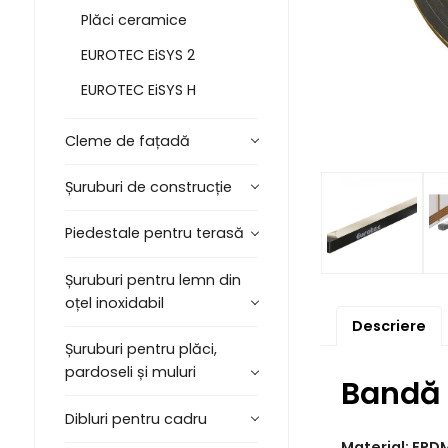
Plăci ceramice
EUROTEC EiSYS 2
EUROTEC EiSYS H
Cleme de fațadă
Șuruburi de construcție
Piedestale pentru terasă
Șuruburi pentru lemn din
oțel inoxidabil
Descriere
Șuruburi pentru plăci,
pardoseli și muluri
Bandă 
Dibluri pentru cadru
Material: EPD