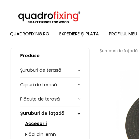
QUADROFIXING.RO
EXPEDIERE ȘI PLATĂ
PROFILUL MEU
Șuruburi de fațadă
Produse
Șuruburi de terasă
Clipuri de terasă
Plăcuțe de terasă
Șuruburi de fațadă
Accesorii
Plăci din lemn