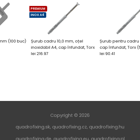
PREMIUM
INOX A4
 mm (100 buc)
Șurub cadru 10,0 mm, oțel
Șurub pentru cadru
inoxidabil A4, cap înfundat, Torx
cap înfundat, Torx (
lei 216.97
lei 90.41
Copyright © 2026
quadrofixing.sk
,
quadrofixing.cz
,
quadrofixing.hu
quadrofixing.de
,
quadrofixing.eu
,
quadrofixing.pl