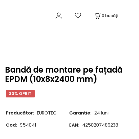
0
bucăți
Bandă de montare pe fațadă
EPDM (10x8x2400 mm)
30% OPRIT
Producător:
EUROTEC
Garanție:
24 luni
Cod:
954041
EAN:
4250207489238