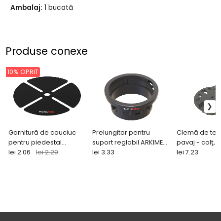
Ambalaj:
1 bucată
Produse conexe
10% OPRIT
Garnitură de cauciuc
Prelungitor pentru
Clemă de ter
pentru piedestal
suport reglabil ARKIMEDE
pavaj - colț, 
reglabil pentru pavaj
lei 2.06
lei 2.29
25 mm
lei 3.33
profil din alum
lei 7.23
buc.)